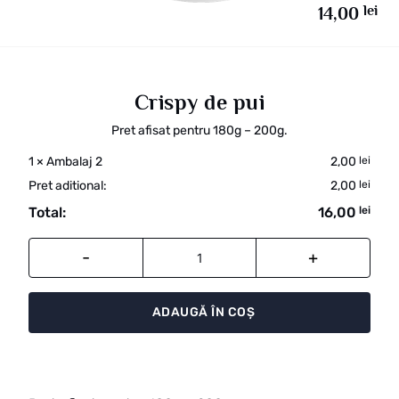
lei
14,00
Crispy de pui
Pret afisat pentru 180g – 200g.
1
×
Ambalaj 2
2,00
lei
Pret aditional:
2,00
lei
Total:
16,00
lei
Cantitate
ADAUGĂ ÎN COȘ