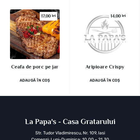
17,00
lei
14,00
lei
Ceafa de porc pe jar
Aripioare Crispy
ADAUGĂ ÎN COȘ
ADAUGĂ ÎN COȘ
La Papa's - Casa Gratarului
Str. Tudor Vladimirescu, Nr. 109, Iasi
Comenzi: Luni-Duminica: 10.00 – 21.30