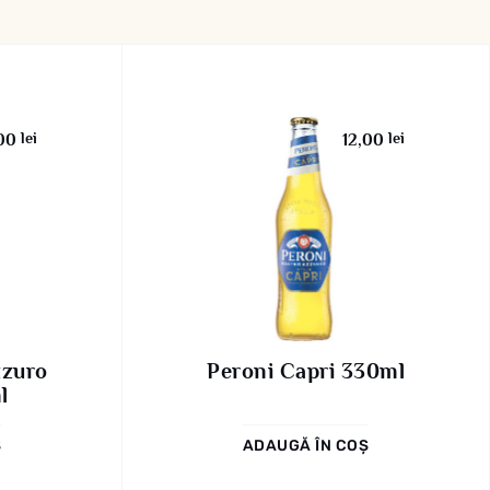
lei
lei
,00
12,00
zzuro
Peroni Capri 330ml
l
Ș
ADAUGĂ ÎN COȘ