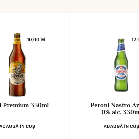
lei
10,00
12
l Premium 330ml
Peroni Nastro A
0% alc. 330m
ADAUGĂ ÎN COȘ
ADAUGĂ ÎN CO