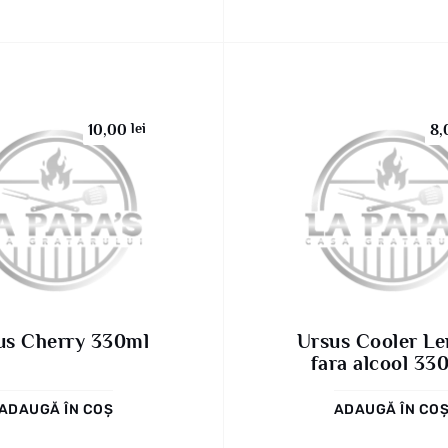
lei
10,00
8
us Cherry 330ml
Ursus Cooler L
fara alcool 33
ADAUGĂ ÎN COȘ
ADAUGĂ ÎN CO