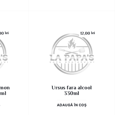
lei
lei
,00
12,00
emon
Ursus fara alcool
0ml
330ml
Ș
ADAUGĂ ÎN COȘ