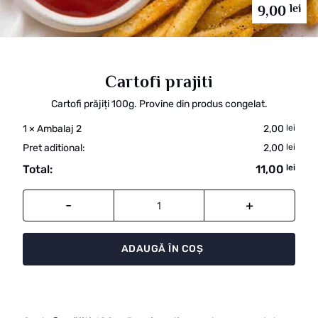
lei
9,00
Cartofi prajiti
Cartofi prăjiți 100g. Provine din produs congelat.
1
×
Ambalaj 2
2,00
lei
Pret aditional:
2,00
lei
Total:
11,00
lei
Cantitate
ADAUGĂ ÎN COȘ