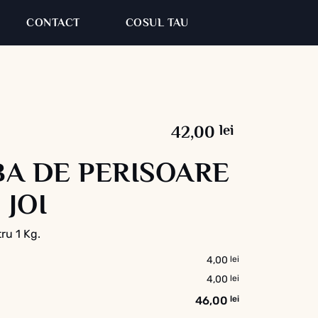
CONTACT
COSUL TAU
a&#039;s &#821
42,00
lei
BA DE PERISOARE
 JOI
tru 1 Kg.
4,00
lei
4,00
lei
46,00
lei