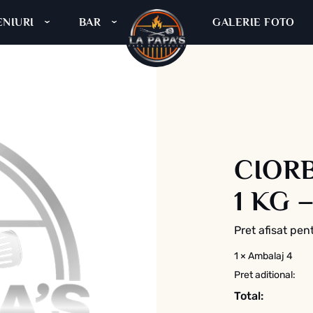
NIURI
BAR
GALERIE FOTO
La Pap
CIOR
1 KG –
Pret afisat pen
1
×
Ambalaj 4
Pret aditional:
Total: