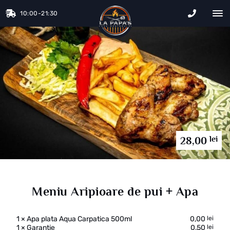
10:00-21:30
La Papa&#
lei
28,00
Meniu Aripioare de pui + Apa
1
×
Apa plata Aqua Carpatica 500ml
0,00
lei
1
×
Garantie
0,50
lei