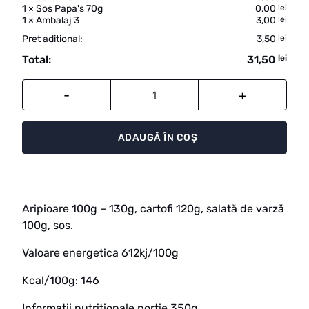
1
×
Sos Papa's 70g
0,00
lei
1
×
Ambalaj 3
3,00
lei
Pret aditional:
3,50
lei
Total:
31,50
lei
Cantitate
ADAUGĂ ÎN COȘ
Aripioare 100g – 130g, cartofi 120g, salată de varză
100g, sos.
Valoare energetica 612kj/100g
Kcal/100g: 146
Informatii nutritionale portie 350g