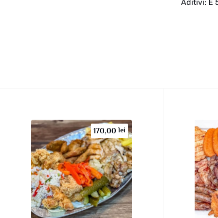
Aditivi: E
lei
170,00