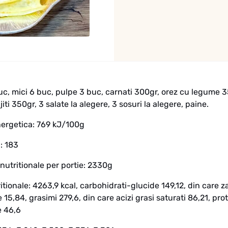
c, mici 6 buc, pulpe 3 buc, carnati 300gr, orez cu legume 3
jiti 350gr, 3 salate la alegere, 3 sosuri la alegere, paine.
nergetica: 769 kJ/100g
: 183
 nutritionale per portie: 2330g
ritionale: 4263,9 kcal, carbohidrati-glucide 149,12, din care z
re 15,84, grasimi 279,6, din care acizi grasi saturati 86,21, pro
e 46,6