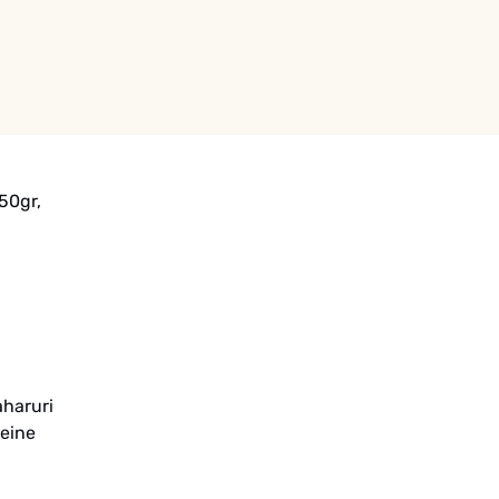
50gr,
aharuri
teine