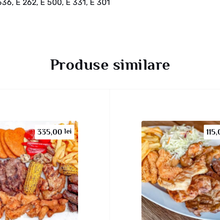
 536, E 262, E 500, E 331, E 301
Produse similare
lei
335,00
115