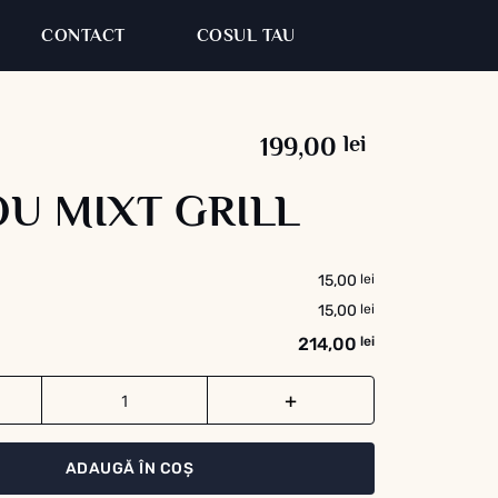
CONTACT
COSUL TAU
a&#039;s &#821
199,00
lei
U MIXT GRILL
15,00
lei
15,00
lei
214,00
lei
ADAUGĂ ÎN COȘ