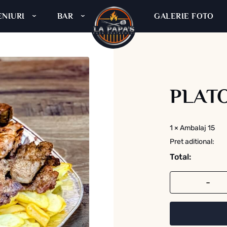
NIURI
BAR
GALERIE FOTO
La Pap
PLATO
1
×
Ambalaj 15
Pret aditional:
Total:
Cantitate