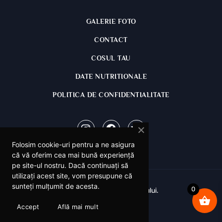
GALERIE FOTO
CONTACT
COSUL TAU
DATE NUTRITIONALE
POLITICA DE CONFIDENTIALITATE
Instagram
Facebook
Tripadvisor
Folosim cookie-uri pentru a ne asigura
că vă oferim cea mai bună experiență
pe site-ul nostru. Dacă continuați să
utilizați acest site, vom presupune că
sunteți mulțumit de acesta.
0
© La Papa's - Casa Gratarului.
Realizat de
Sixpixels
.
Accept
Află mai mult