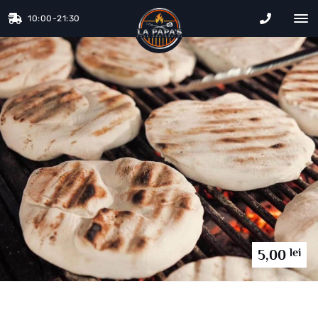
10:00-21:30
La Papa&#
lei
5,00