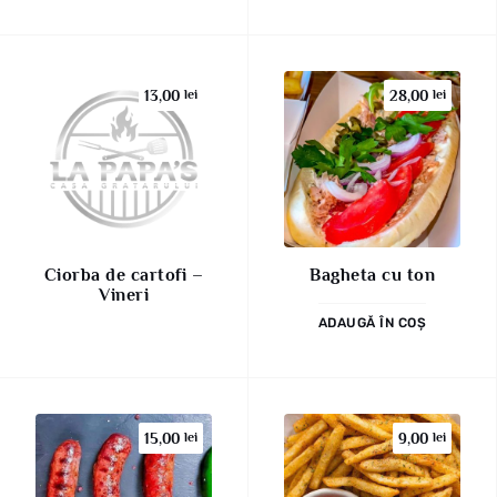
13,00
lei
28,00
lei
Ciorba de cartofi –
Bagheta cu ton
Vineri
ADAUGĂ ÎN COȘ
15,00
lei
9,00
lei