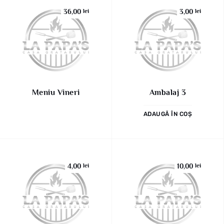
36,00
lei
3,00
lei
Meniu Vineri
Ambalaj 3
ADAUGĂ ÎN COȘ
4,00
lei
10,00
lei