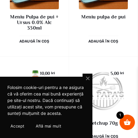
Meniu Pulpa de pui +
Meniu pulpa de pui
Ursus 0.0% Alc
330ml
ADAUGĂ ÎN COȘ
ADAUGĂ ÎN COȘ
10,00
lei
5,00
lei
Folosim cookie-uri pentru a ne asigura
că vă oferim cea mai bună experiență
pe site-ul nostru. Dacă continuați să
utilizați acest site, vom presupune că
sunteți mulțumit de acesta.
1
Mirinda 500ml
Ketchup 70g
Accept
Află mai mult
ADAUGĂ ÎN COȘ
ADAUGĂ ÎN COȘ