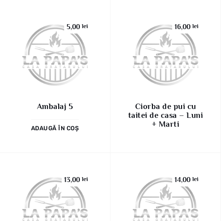
5,00
lei
16,00
lei
Ambalaj 5
Ciorba de pui cu
taitei de casa – Luni
+ Marti
ADAUGĂ ÎN COȘ
13,00
lei
14,00
lei