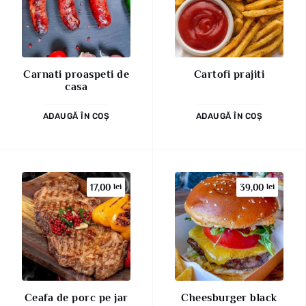
Carnati proaspeti de
Cartofi prajiti
casa
ADAUGĂ ÎN COȘ
ADAUGĂ ÎN COȘ
17,00
lei
39,00
lei
Ceafa de porc pe jar
Cheesburger black