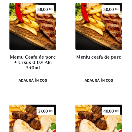
38,00
lei
30,00
lei
Meniu Ceafa de porc
Meniu ceafa de porc
+ Ursus 0.0% Alc
330ml
ADAUGĂ ÎN COȘ
ADAUGĂ ÎN COȘ
37,00
lei
40,00
lei