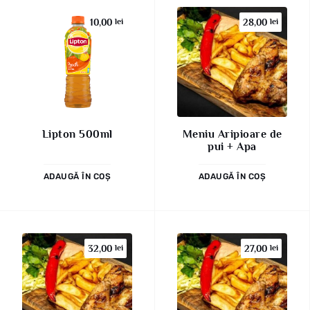
10,00
lei
28,00
lei
Lipton 500ml
Meniu Aripioare de
pui + Apa
ADAUGĂ ÎN COȘ
ADAUGĂ ÎN COȘ
32,00
lei
27,00
lei