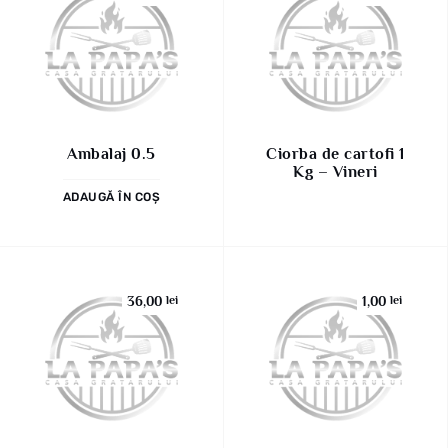
Ambalaj 0.5
Ciorba de cartofi 1
Kg – Vineri
ADAUGĂ ÎN COȘ
36,00
lei
1,00
lei